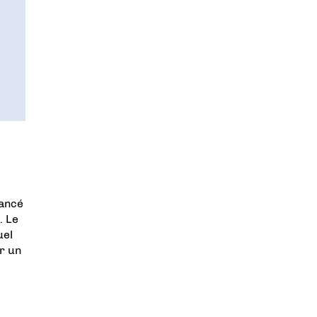
lancé
. Le
uel
r un