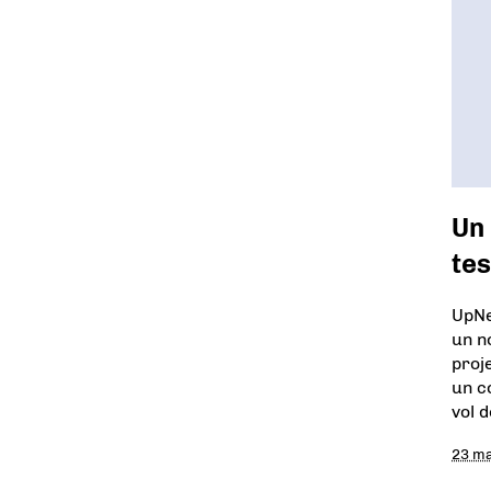
Un
tes
UpNex
un n
proj
un c
vol 
23 ma