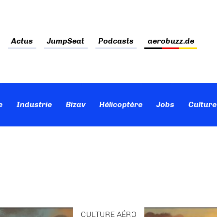
Actus
JumpSeat
Podcasts
aerobuzz.de
e
Industrie
Bizav
Hélicoptère
Jobs
Culture
CULTURE AÉRO