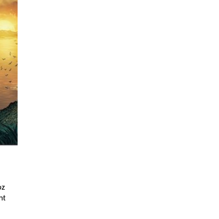
oz
nt