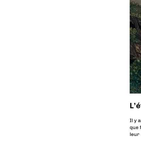
L’
Il y
que 
leur 