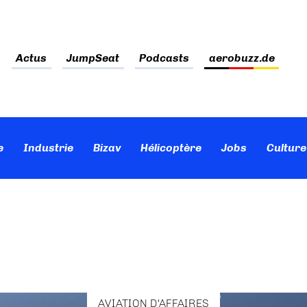
Actus
JumpSeat
Podcasts
aerobuzz.de
e
Industrie
Bizav
Hélicoptère
Jobs
Culture
AVIATION D'AFFAIRES