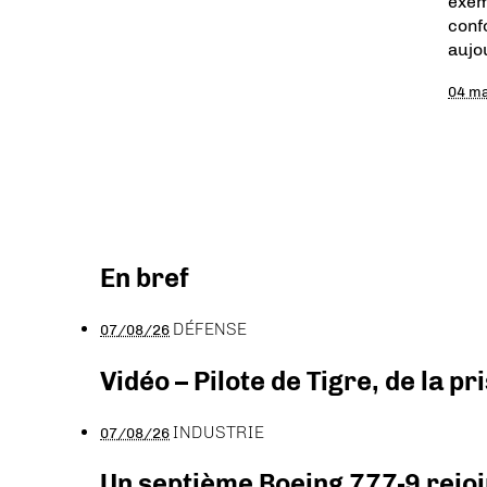
exem
conf
aujo
04 m
En bref
DÉFENSE
07/08/26
Vidéo – Pilote de Tigre, de la 
INDUSTRIE
07/08/26
Un septième Boeing 777-9 rejoi