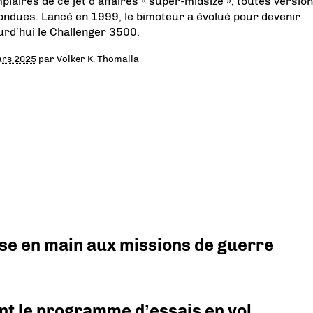
plaires de ce jet d’affaires « super-midsize », toutes versio
ondues. Lancé en 1999, le bimoteur a évolué pour devenir
urd’hui le Challenger 3500.
ars 2025
par
Volker K. Thomalla
prise en main aux missions de guerre
nt le programme d’essais en vol