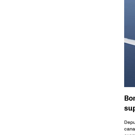
Bom
su
Depu
cana