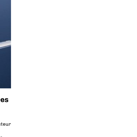
res
cteur