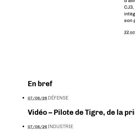
d’av
CJ3,
intè
son 
22 oc
En bref
DÉFENSE
07/08/26
Vidéo – Pilote de Tigre, de la 
INDUSTRIE
07/08/26