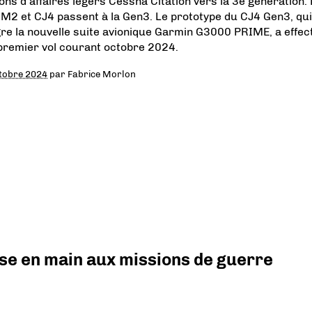
ions d’affaires légers Cessna Citation vers la 3e génération.
 M2 et CJ4 passent à la Gen3. Le prototype du CJ4 Gen3, qui
gre la nouvelle suite avionique Garmin G3000 PRIME, a effec
premier vol courant octobre 2024.
tobre 2024
par
Fabrice Morlon
prise en main aux missions de guerre