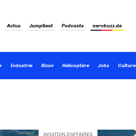
Actus
JumpSeat
Podcasts
aerobuzz.de
e
Industrie
Bizav
Hélicoptère
Jobs
Culture
AVIATION D'AFFAIRES