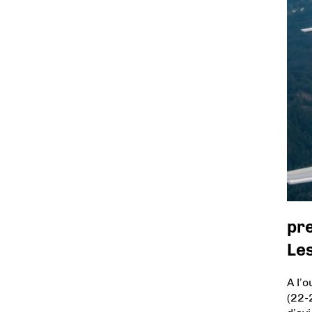
pr
Les
A l’
(22-