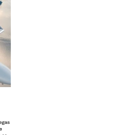
Vegas
e