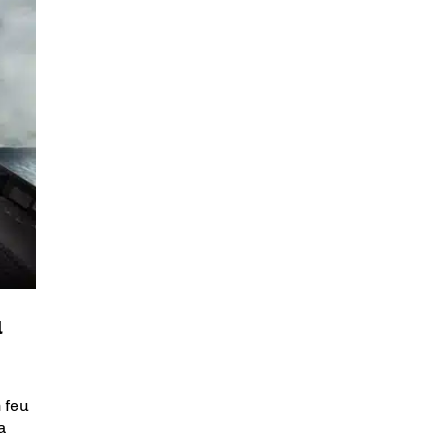
u
 feu
a