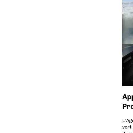
App
Pr
L’Ag
vert