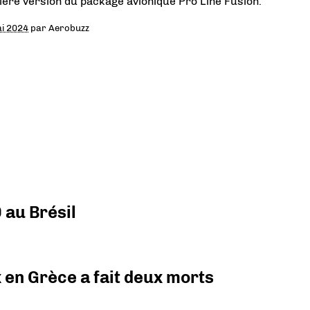
ière version du package avionique Pro Line Fusion.
i 2024
par
Aerobuzz
 au Brésil
x en Grèce a fait deux morts