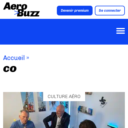
Devenir premium
Se connecter
Accueil
»
co
CULTURE AÉRO