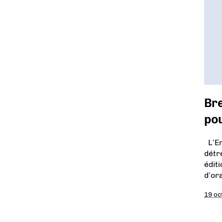
Bre
po
L’Em
détr
édit
d’or
19 oc