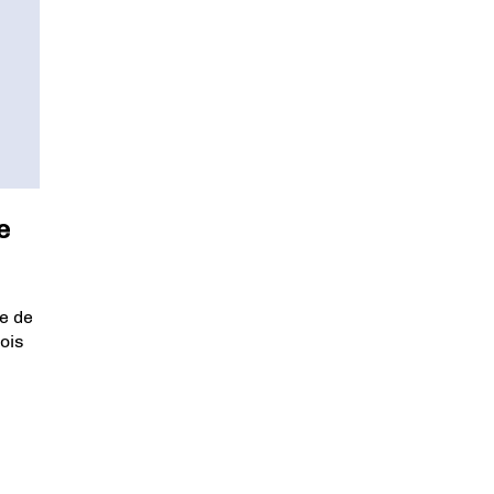
e
e de
ois
s