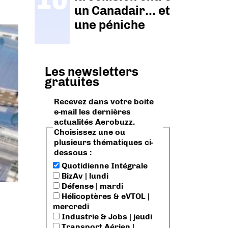
un Canadair… et
une péniche
Les newsletters
gratuites
Recevez dans votre boite
e-mail les dernières
actualités Aerobuzz.
Choisissez une ou
plusieurs thématiques ci-
dessous :
Quotidienne Intégrale
BizAv | lundi
Défense | mardi
Hélicoptères & eVTOL |
mercredi
Industrie & Jobs | jeudi
Transport Aérien |