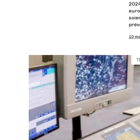
2024
euro
soie
prév
10 m
T