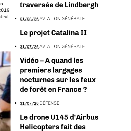
traversée de Lindbergh
ce
 2019
trol
AVIATION GÉNÉRALE
01/08/26
Le projet Catalina II
AVIATION GÉNÉRALE
31/07/26
Vidéo – A quand les
premiers largages
nocturnes sur les feux
de forêt en France ?
DÉFENSE
31/07/26
Le drone U145 d’Airbus
Helicopters fait des