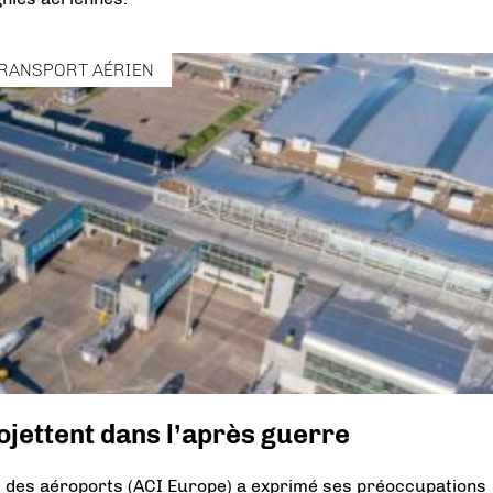
RANSPORT AÉRIEN
ojettent dans l’après guerre
l des aéroports (ACI Europe) a exprimé ses préoccupations