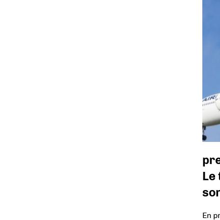
pr
Le 
so
En p