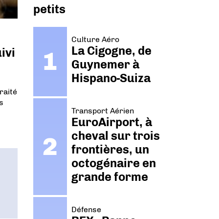
petits
Culture Aéro
La Cigogne, de
ivi
Guynemer à
Hispano-Suiza
raité
s
Transport Aérien
EuroAirport, à
cheval sur trois
frontières, un
octogénaire en
grande forme
Défense