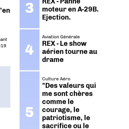
REX - Panne
moteur en A-29B.
u’en
Ejection.
Aviation Générale
nant
REX - Le show
019
aérien tourne au
drame
Culture Aéro
"Des valeurs qui
me sont chères
comme le
courage, le
patriotisme, le
sacrifice ou le