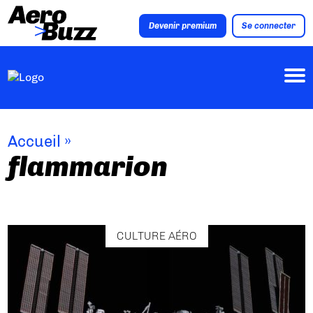
Devenir premium
Se connecter
Accueil
»
flammarion
CULTURE AÉRO