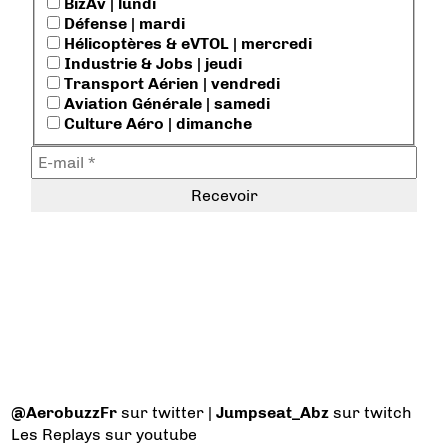
BizAv | lundi
Défense | mardi
Hélicoptères & eVTOL | mercredi
Industrie & Jobs | jeudi
Transport Aérien | vendredi
Aviation Générale | samedi
Culture Aéro | dimanche
@AerobuzzFr
sur twitter |
Jumpseat_Abz
sur twitch
Les Replays
sur youtube