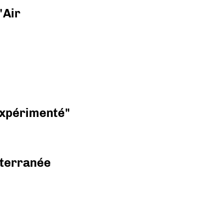
'Air
 expérimenté"
diterranée