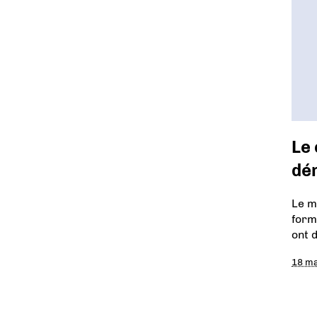
Le 
dé
Le m
form
ont 
18 m