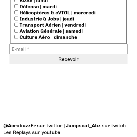
BizAv | lundi
Défense | mardi
Hélicoptères & eVTOL | mercredi
Industrie & Jobs | jeudi
Transport Aérien | vendredi
Aviation Générale | samedi
Culture Aéro | dimanche
@AerobuzzFr
sur twitter |
Jumpseat_Abz
sur twitch
Les Replays
sur youtube