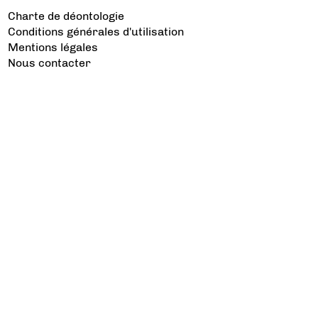
Charte de déontologie
Conditions générales d'utilisation
Mentions légales
Nous contacter
Les catégories à voir
Aviation d’Affaires
Aviation Générale
Culture Aéro
Débat et opinion
Défense
Dépose minute
Hélicoptère
Industrie
Transport Aérien
Les sujets à lire