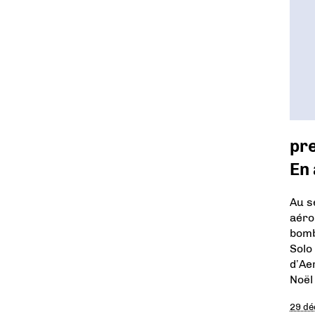
pr
En 
Au se
aéro
bomb
Solo
d’Ae
Noël
29 d