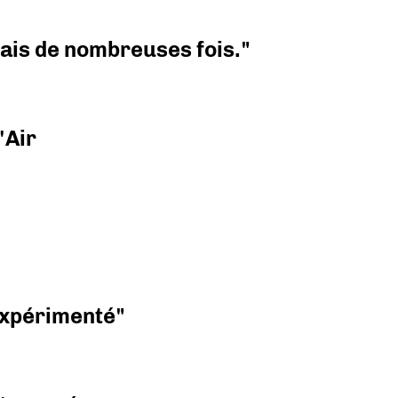
 mais de nombreuses fois."
'Air
 expérimenté"