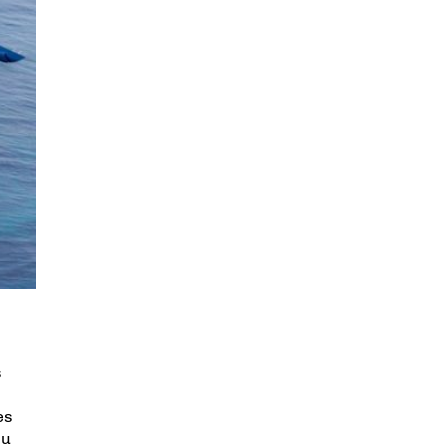
s
es
du