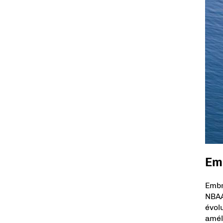
Em
Embr
NBAA
évol
amél