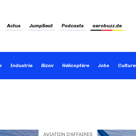
Actus
JumpSeat
Podcasts
aerobuzz.de
e
Industrie
Bizav
Hélicoptère
Jobs
Culture
AVIATION D'AFFAIRES