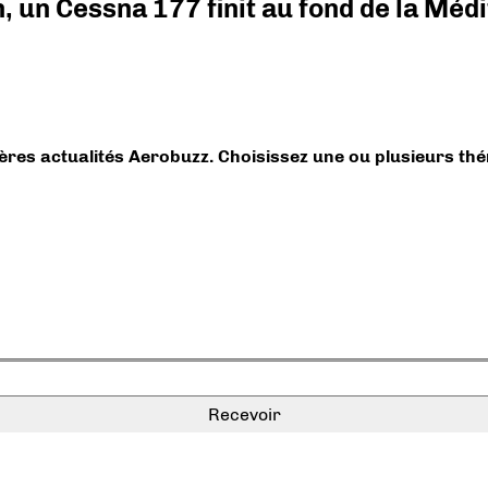
on, un Cessna 177 finit au fond de la Mé
ières actualités Aerobuzz. Choisissez une ou plusieurs th