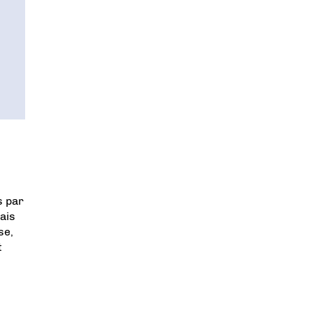
s par
mais
se,
t