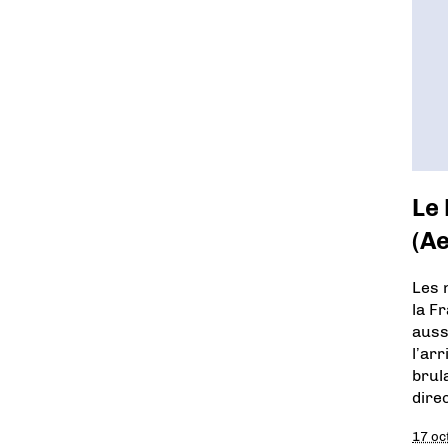
Le 
(Ae
Les 
la Fr
auss
l’ar
brul
dire
17 oc