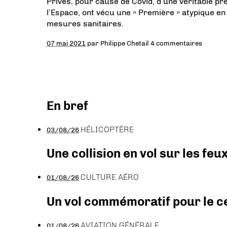
Privés, pour cause de Covid, d’une véritable p
l’Espace, ont vécu une « Première » atypique en 
mesures sanitaires.
07 mai 2021
par
Philippe Chetail
4 commentaires
En bref
HÉLICOPTÈRE
03/08/26
Une collision en vol sur les feu
CULTURE AÉRO
01/08/26
Un vol commémoratif pour le ce
AVIATION GÉNÉRALE
01/08/26