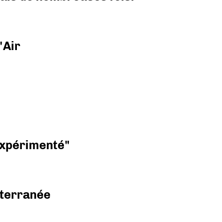
'Air
 expérimenté"
diterranée