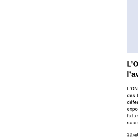
L’O
l’a
L’ON
des 
défe
expo
futur
scie
12 jui