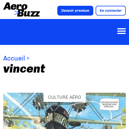
Devenir premium
Se connecter
Accueil
»
vincent
CULTURE AÉRO