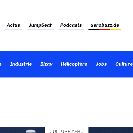
Actus
JumpSeat
Podcasts
aerobuzz.de
e
Industrie
Bizav
Hélicoptère
Jobs
Culture
CULTURE AÉRO