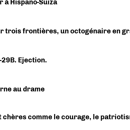
r à Hispano-Suiza
r trois frontières, un octogénaire en 
-29B. Ejection.
urne au drame
 chères comme le courage, le patriotism