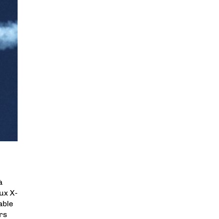
à
ux X-
able
urs