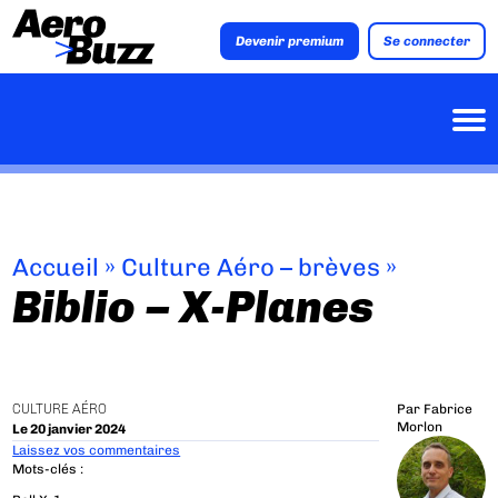
Devenir premium
Se connecter
Accueil
»
Culture Aéro – brèves
»
Biblio – X-Planes
CULTURE AÉRO
Par
Fabrice
Morlon
Le 20 janvier 2024
Laissez vos commentaires
Mots-clés :