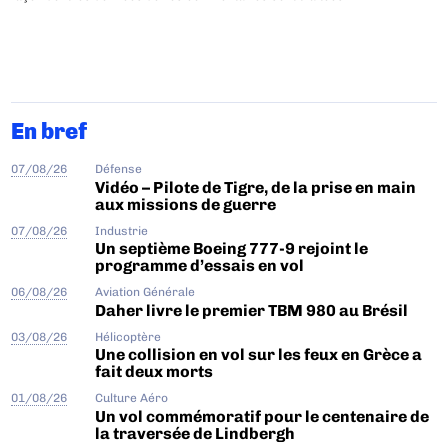
En bref
07/08/26
Défense
Vidéo – Pilote de Tigre, de la prise en main
aux missions de guerre
07/08/26
Industrie
Un septième Boeing 777-9 rejoint le
programme d’essais en vol
06/08/26
Aviation Générale
Daher livre le premier TBM 980 au Brésil
03/08/26
Hélicoptère
Une collision en vol sur les feux en Grèce a
fait deux morts
01/08/26
Culture Aéro
Un vol commémoratif pour le centenaire de
la traversée de Lindbergh