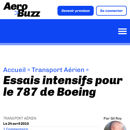
Devenir premium
Se connecter
Accueil
»
Transport Aérien
»
Essais intensifs pour
le 787 de Boeing
TRANSPORT AÉRIEN
Par
Gil Roy
Le 24 avril 2010
1 Commentaire