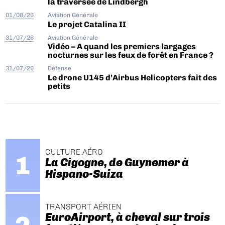
la traversée de Lindbergh
01/08/26
Aviation Générale
Le projet Catalina II
31/07/26
Aviation Générale
Vidéo – A quand les premiers largages
nocturnes sur les feux de forêt en France ?
31/07/26
Défense
Le drone U145 d’Airbus Helicopters fait des
petits
CULTURE AÉRO
La Cigogne, de Guynemer à
Hispano-Suiza
TRANSPORT AÉRIEN
EuroAirport, à cheval sur trois