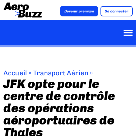
Devenir premium
Se connecter
Accueil
»
Transport Aérien
»
JFK opte pour le
centre de contrôle
des opérations
aéroportuaires de
Thales