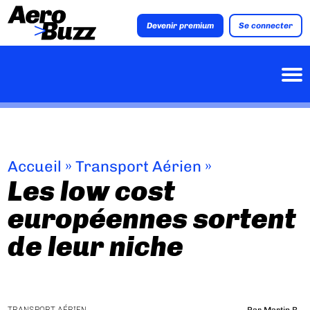
Devenir premium
Se connecter
Accueil
»
Transport Aérien
»
Les low cost
européennes sortent
de leur niche