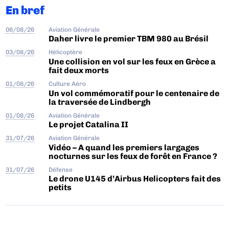
En bref
06/08/26
Aviation Générale
Daher livre le premier TBM 980 au Brésil
03/08/26
Hélicoptère
Une collision en vol sur les feux en Grèce a
fait deux morts
01/08/26
Culture Aéro
Un vol commémoratif pour le centenaire de
la traversée de Lindbergh
01/08/26
Aviation Générale
Le projet Catalina II
31/07/26
Aviation Générale
Vidéo – A quand les premiers largages
nocturnes sur les feux de forêt en France ?
31/07/26
Défense
Le drone U145 d’Airbus Helicopters fait des
petits