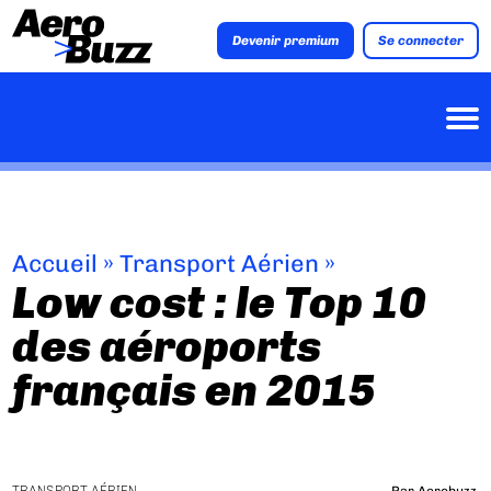
Devenir premium
Se connecter
Accueil
»
Transport Aérien
»
Low cost : le Top 10
des aéroports
français en 2015