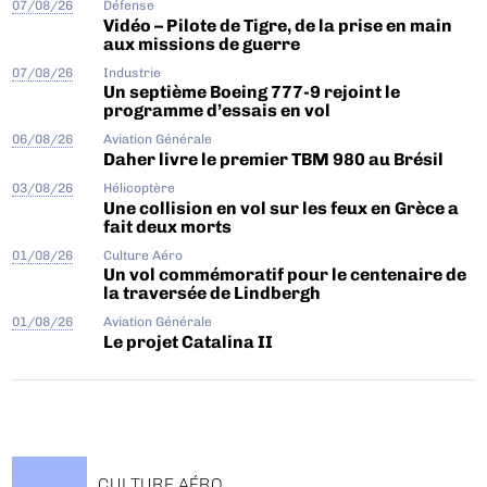
07/08/26
Défense
Vidéo – Pilote de Tigre, de la prise en main
aux missions de guerre
07/08/26
Industrie
Un septième Boeing 777-9 rejoint le
programme d’essais en vol
06/08/26
Aviation Générale
Daher livre le premier TBM 980 au Brésil
03/08/26
Hélicoptère
Une collision en vol sur les feux en Grèce a
fait deux morts
01/08/26
Culture Aéro
Un vol commémoratif pour le centenaire de
la traversée de Lindbergh
01/08/26
Aviation Générale
Le projet Catalina II
CULTURE AÉRO