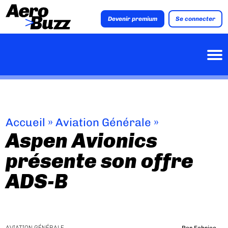
Devenir premium
Se connecter
Accueil
»
Aviation Générale
»
Aspen Avionics
présente son offre
ADS-B