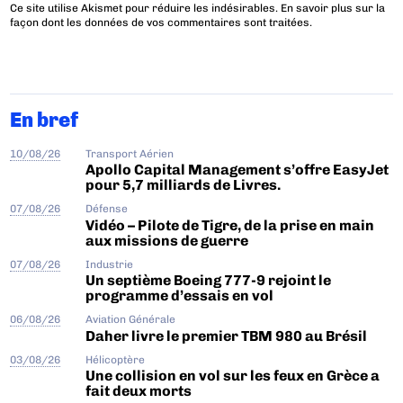
Ce site utilise Akismet pour réduire les indésirables.
En savoir plus sur la
façon dont les données de vos commentaires sont traitées
.
En bref
10/08/26
Transport Aérien
Apollo Capital Management s’offre EasyJet
pour 5,7 milliards de Livres.
07/08/26
Défense
Vidéo – Pilote de Tigre, de la prise en main
aux missions de guerre
07/08/26
Industrie
Un septième Boeing 777-9 rejoint le
programme d’essais en vol
06/08/26
Aviation Générale
Daher livre le premier TBM 980 au Brésil
03/08/26
Hélicoptère
Une collision en vol sur les feux en Grèce a
fait deux morts