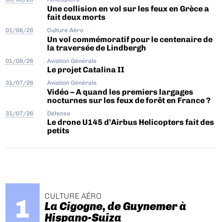
Une collision en vol sur les feux en Grèce a
fait deux morts
01/08/26
Culture Aéro
Un vol commémoratif pour le centenaire de
la traversée de Lindbergh
01/08/26
Aviation Générale
Le projet Catalina II
31/07/26
Aviation Générale
Vidéo – A quand les premiers largages
nocturnes sur les feux de forêt en France ?
31/07/26
Défense
Le drone U145 d’Airbus Helicopters fait des
petits
CULTURE AÉRO
La Cigogne, de Guynemer à
Hispano-Suiza