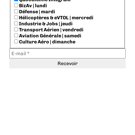
BizAv | lundi
Défense | mardi
Hélicoptères & eVTOL | mercredi
Industrie & Jobs | jeudi
Transport Aérien | vendredi
Aviation Générale | samedi
Culture Aéro | dimanche