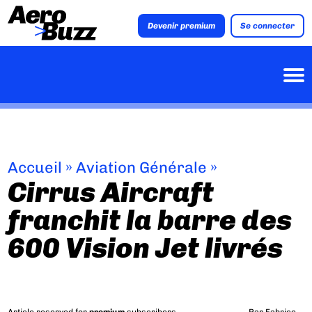
Devenir premium
Se connecter
Accueil
»
Aviation Générale
»
Cirrus Aircraft
franchit la barre des
600 Vision Jet livrés