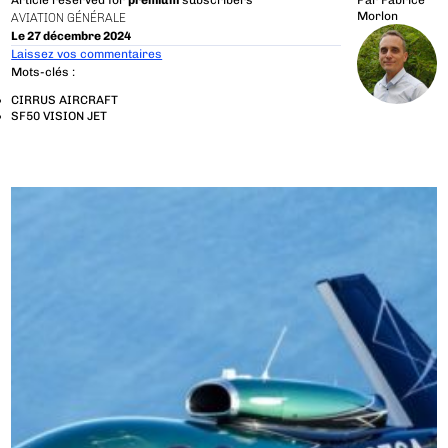
Article reserved for
premium
subscribers
Par
Fabrice
Morlon
AVIATION GÉNÉRALE
Le 27 décembre 2024
Laissez vos commentaires
Mots-clés :
CIRRUS AIRCRAFT
SF50 VISION JET