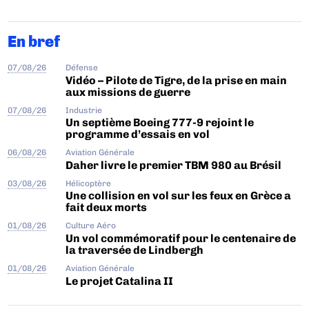
En bref
07/08/26
Défense
Vidéo – Pilote de Tigre, de la prise en main
aux missions de guerre
07/08/26
Industrie
Un septième Boeing 777-9 rejoint le
programme d’essais en vol
06/08/26
Aviation Générale
Daher livre le premier TBM 980 au Brésil
03/08/26
Hélicoptère
Une collision en vol sur les feux en Grèce a
fait deux morts
01/08/26
Culture Aéro
Un vol commémoratif pour le centenaire de
la traversée de Lindbergh
01/08/26
Aviation Générale
Le projet Catalina II