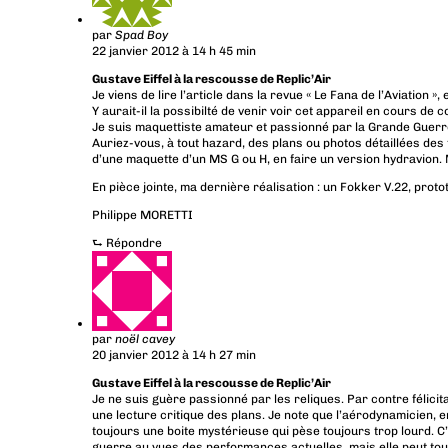
par
Spad Boy
22 janvier 2012 à 14 h 45 min
Gustave Eiffel à la rescousse de Replic’Air
Je viens de lire l’article dans la revue « Le Fana de l’Aviation »
Y aurait-il la possibilté de venir voir cet appareil en cours de
Je suis maquettiste amateur et passionné par la Grande Guerre
Auriez-vous, à tout hazard, des plans ou photos détaillées des 
d’une maquette d’un MS G ou H, en faire un version hydravion.
En pièce jointe, ma dernière réalisation : un Fokker V.22, pro
Philippe MORETTI
⮑
Répondre
par
noël cavey
20 janvier 2012 à 14 h 27 min
Gustave Eiffel à la rescousse de Replic’Air
Je ne suis guère passionné par les reliques. Par contre félicit
une lecture critique des plans. Je note que l’aérodynamicien, e
toujours une boite mystérieuse qui pèse toujours trop lourd. C
guerre au vues des performances actuelles, mais elle peut tout