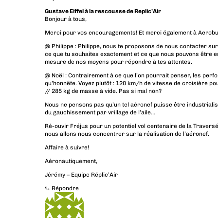
Gustave Eiffel à la rescousse de Replic’Air
Bonjour à tous,
Merci pour vos encouragements! Et merci également à Aerobuzz
@ Philippe : Philippe, nous te proposons de nous contacter sur
ce que tu souhaites exactement et ce que nous pouvons être 
mesure de nos moyens pour répondre à tes attentes.
@ Noël : Contrairement à ce que l’on pourrait penser, les per
qu’honnête. Voyez plutôt : 120 km/h de vitesse de croisière p
// 285 kg de masse à vide. Pas si mal non?
Nous ne pensons pas qu’un tel aéronef puisse être industrialis
du gauchissement par vrillage de l’aile…
Ré-ouvir Fréjus pour un potentiel vol centenaire de la Traversé
nous allons nous concentrer sur la réalisation de l’aéronef.
Affaire à suivre!
Aéronautiquement,
Jérémy – Equipe Réplic’Air
⮑
Répondre