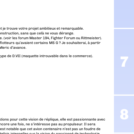
, et je trouve votre projet ambitieux et remarquable.
 construction, sans que celà ne vous dérange.
. (voir les forum Master 194, Fighter Forum ou Rittmeister).
flotteurs qu’avaient certains MS G ? Je souhaiterai, à partir
 Meric d’avance.
totype de D.VII (maquette introuvable dans le commerce).
ations pour cette vision de réplique, elle est passionnante avec
ncore une fois, ne s’intéresse pas au propulseur. Il sera
’est notable que cet avion centenaire n’est pas un foudre de
efois interpeller sur la vision du passionné de technologie.