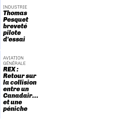
INDUSTRIE
Thomas
Pesquet
breveté
pilote
d'essai
AVIATION
GÉNÉRALE
REX :
Retour sur
la collision
entre un
Canadair…
et une
péniche