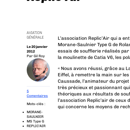
AVIATION
GÉNÉRALE
L’association Replic’Air qui a en
Morane-Saulnier Type G de Rolan
Le 20 janvier
essais de soufflerie réalisés par
2012
Par
Gil Roy
la moulinette de Catia V6, les po
« Nous avons réussi, grâce au L
Eiffel, à remettre la main sur le
Caussade, l’animateur du projet 
très précieux et passionnant qu
5
théoriques aux résultats de souf
Comentaires
l’association Replic’air de ceux 
Mots-clés :
qui concerne les moyens de rech
MORANE-
SAULNIER
MS Type G
REPLIC'AIR