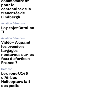
commémoratif
pour le
centenaire de la
traversée de
Lindbergh
Aviation Générale
Le projet Catalina
II
Aviation Générale
Vidéo – A quand
les premiers
largages
nocturnes sur les
feux de forêt en
France ?
Défense
Le drone U145
d’Airbus
Helicopters fait
des petits