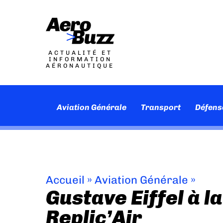
ACTUALITÉ ET
INFORMATION
AÉRONAUTIQUE
Aviation Générale
Transport
Défens
Accueil
»
Aviation Générale
»
Gustave Eiffel à l
Replic’Air