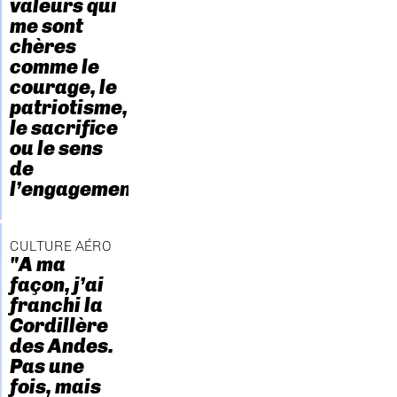
valeurs qui
me sont
chères
comme le
courage, le
patriotisme,
le sacrifice
ou le sens
de
l’engagement."
CULTURE AÉRO
"A ma
façon, j’ai
franchi la
Cordillère
des Andes.
Pas une
fois, mais