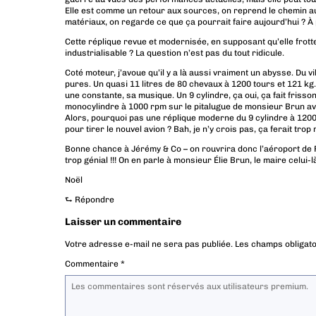
Elle est comme un retour aux sources, on reprend le chemin au
matériaux, on regarde ce que ça pourrait faire aujourd’hui ? À 
Cette réplique revue et modernisée, en supposant qu’elle frotte
industrialisable ? La question n’est pas du tout ridicule.
Coté moteur, j’avoue qu’il y a là aussi vraiment un abysse. Du
pures. Un quasi 11 litres de 80 chevaux à 1200 tours et 121 kg. 
une constante, sa musique. Un 9 cylindre, ça oui, ça fait fris
monocylindre à 1000 rpm sur le pitalugue de monsieur Brun av
Alors, pourquoi pas une réplique moderne du 9 cylindre à 1200 
pour tirer le nouvel avion ? Bah, je n’y crois pas, ça ferait tro
Bonne chance à Jérémy & Co – on rouvrira donc l’aéroport de F
trop génial !!! On en parle à monsieur Élie Brun, le maire celui-l
Noël
⮑
Répondre
Laisser un commentaire
Votre adresse e-mail ne sera pas publiée.
Les champs obligato
Commentaire
*