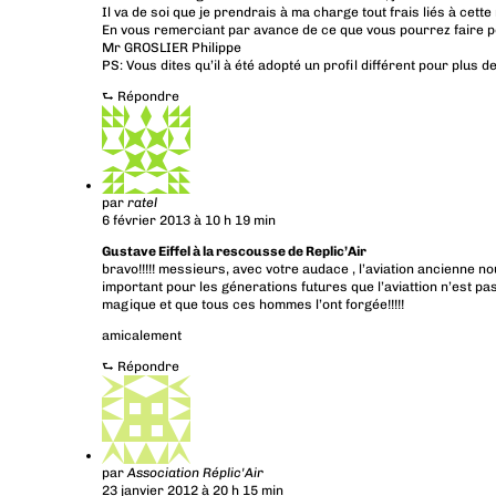
Il va de soi que je prendrais à ma charge tout frais liés à cette
En vous remerciant par avance de ce que vous pourrez faire p
Mr GROSLIER Philippe
PS: Vous dites qu’il à été adopté un profil différent pour plus de 
⮑
Répondre
par
ratel
6 février 2013 à 10 h 19 min
Gustave Eiffel à la rescousse de Replic’Air
bravo!!!!! messieurs, avec votre audace , l’aviation ancienne no
important pour les génerations futures que l’aviattion n’est p
magique et que tous ces hommes l’ont forgée!!!!!
amicalement
⮑
Répondre
par
Association Réplic'Air
23 janvier 2012 à 20 h 15 min