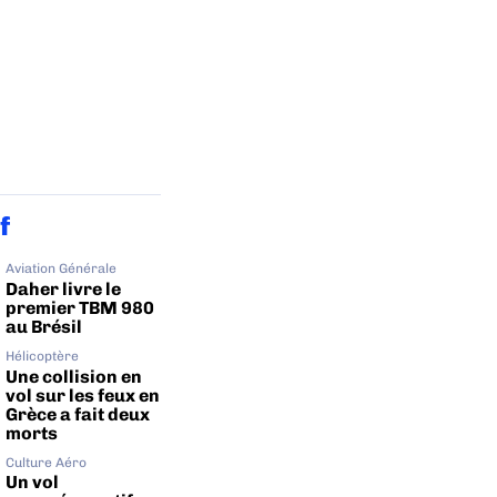
f
Aviation Générale
Daher livre le
premier TBM 980
au Brésil
Hélicoptère
Une collision en
vol sur les feux en
Grèce a fait deux
morts
Culture Aéro
Un vol