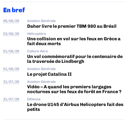
En bref
06/08/26
Aviation Générale
Daher livre le premier TBM 980 au Brésil
03/08/26
Hélicoptère
Une collision en vol sur les feux en Grèce a
fait deux morts
01/08/26
Culture Aéro
Un vol commémoratif pour le centenaire de
la traversée de Lindbergh
01/08/26
Aviation Générale
Le projet Catalina II
31/07/26
Aviation Générale
Vidéo – A quand les premiers largages
nocturnes sur les feux de forêt en France ?
31/07/26
Défense
Le drone U145 d’Airbus Helicopters fait des
petits