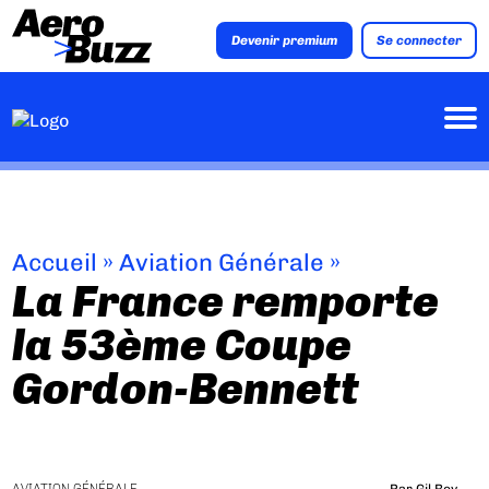
Devenir premium
Se connecter
Accueil
»
Aviation Générale
»
La France remporte
la 53ème Coupe
Gordon-Bennett