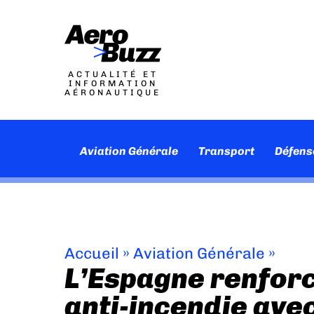
ACTUALITÉ ET
INFORMATION
AÉRONAUTIQUE
Aviation Générale
Transport
Défens
Accueil
»
Aviation Générale
»
L’Espagne renfor
anti-incendie av