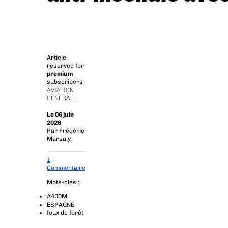
Article
reserved for
premium
subscribers
AVIATION
GÉNÉRALE
Le 06 juin
2026
Par
Frédéric
Marsaly
1
Commentaire
Mots-clés :
A400M
ESPAGNE
feux de forêt