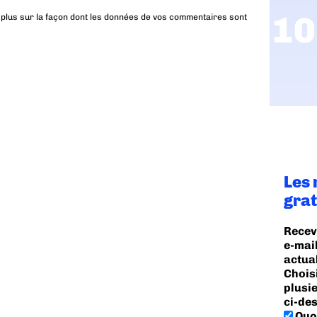
 plus sur la façon dont les données de vos commentaires sont
Les 
grat
Recev
e-mail
actua
Chois
plusi
ci-des
Quot