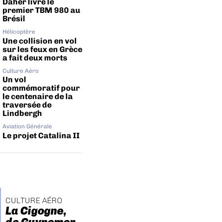
Daher livre le
premier TBM 980 au
Brésil
Hélicoptère
Une collision en vol
sur les feux en Grèce
a fait deux morts
Culture Aéro
Un vol
commémoratif pour
le centenaire de la
traversée de
Lindbergh
Aviation Générale
Le projet Catalina II
CULTURE AÉRO
La Cigogne,