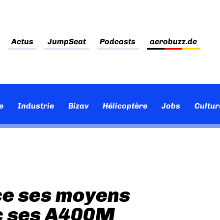
Actus
JumpSeat
Podcasts
aerobuzz.de
e
Industrie
Bizav
Hélicoptère
Jobs
Cultur
ce ses moyens
ec ses A400M