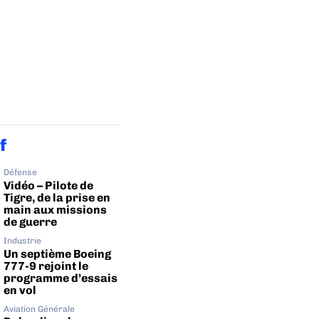
f
Défense
Vidéo – Pilote de
Tigre, de la prise en
main aux missions
de guerre
Industrie
Un septième Boeing
777-9 rejoint le
programme d’essais
en vol
Aviation Générale