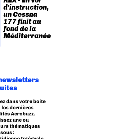
REX - En vol
d'instruction,
un Cessna
177 finit au
fond de la
Méditerranée
newsletters
uites
ez dans votre boite
 les dernières
lités Aerobuzz.
issez une ou
eurs thématiques
sous :
idienne Intégrale