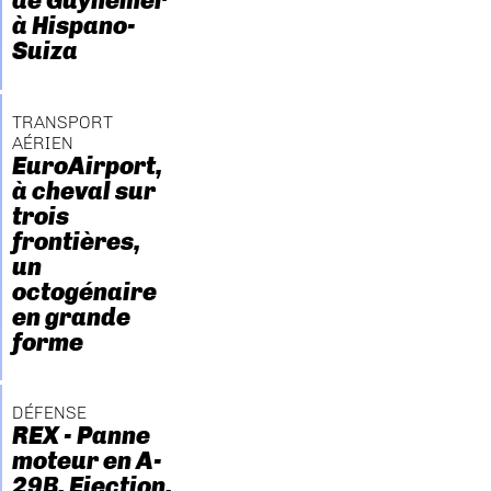
de Guynemer
à Hispano-
Suiza
TRANSPORT
AÉRIEN
EuroAirport,
à cheval sur
trois
frontières,
un
octogénaire
en grande
forme
DÉFENSE
REX - Panne
moteur en A-
29B. Ejection.