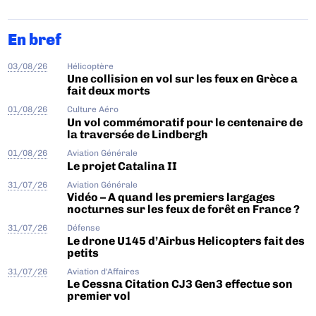
En bref
03/08/26
Hélicoptère
Une collision en vol sur les feux en Grèce a
fait deux morts
01/08/26
Culture Aéro
Un vol commémoratif pour le centenaire de
la traversée de Lindbergh
01/08/26
Aviation Générale
Le projet Catalina II
31/07/26
Aviation Générale
Vidéo – A quand les premiers largages
nocturnes sur les feux de forêt en France ?
31/07/26
Défense
Le drone U145 d’Airbus Helicopters fait des
petits
31/07/26
Aviation d'Affaires
Le Cessna Citation CJ3 Gen3 effectue son
premier vol