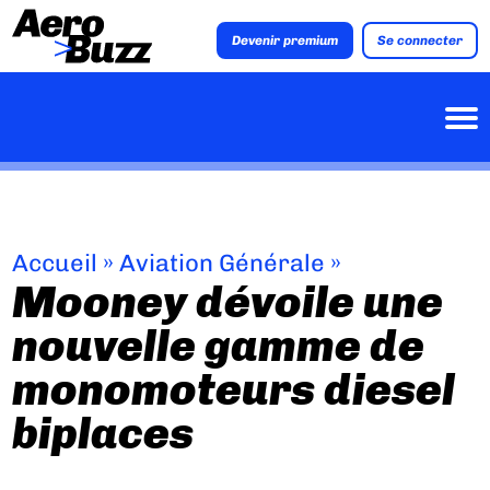
Devenir premium
Se connecter
Accueil
»
Aviation Générale
»
Mooney dévoile une
nouvelle gamme de
monomoteurs diesel
biplaces