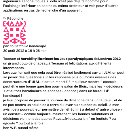
ingénieurs aéronautiques si cela n’est pas déjà fait comme pour
l’éclairage intérieur en cabine ou même extérieur et voir pour d’autres
applications en cas de recherche d’un appareil .
⮑
Répondre
par
rouletabille handicapé
30 août 2012 à 16 h 28 min
Tecnam et Aerobility illuminent les Jeux paralympiques de Londres 2012
un gramd coup de chapeau à Tecnam et félicitations aux différents
intervenants.
Lorsque l’on sait que cela peut être réalisé facilement sur un ULM, on peut
se poser des questions sur les réponses plus ou moins évasives des
constructeurs d’ ULM…c’est un » certifié » qui leur montre l’ exemple…
peut être une bonne question pour le salon de Blois, mais les » décideurs
» et autres baratineurs ne sont pas ( encore ) dans un fauteuil d’
handicapé !
je leur propose de passer la journée de dimanche dans un fauteuil , et de
ne pas mettre un seul pied à terre du lever au coucher du soleil…à mon
avis , cela pourrait leur permettre de réfléchir ( à défaut d’ autre chose )
un constat = comme toujours, maintenant, les bonnes solututions et
décisions viennent des autres Pays….frileux…ou je m’ en foutiste ? ou
égoiste ? ou tout à la fois !
bon W.E. quand même !