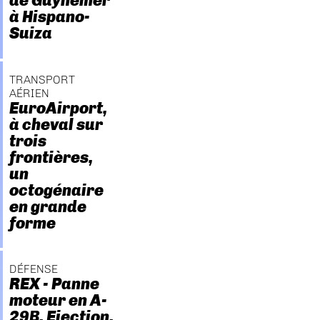
de Guynemer
à Hispano-
Suiza
TRANSPORT
AÉRIEN
EuroAirport,
à cheval sur
trois
frontières,
un
octogénaire
en grande
forme
DÉFENSE
REX - Panne
moteur en A-
29B. Ejection.