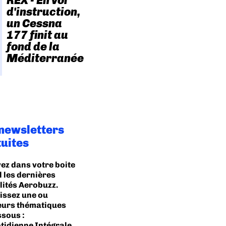
REX - En vol
d'instruction,
un Cessna
177 finit au
fond de la
Méditerranée
 newsletters
tuites
ez dans votre boite
l les dernières
lités Aerobuzz.
issez une ou
eurs thématiques
ssous :
tidienne Intégrale