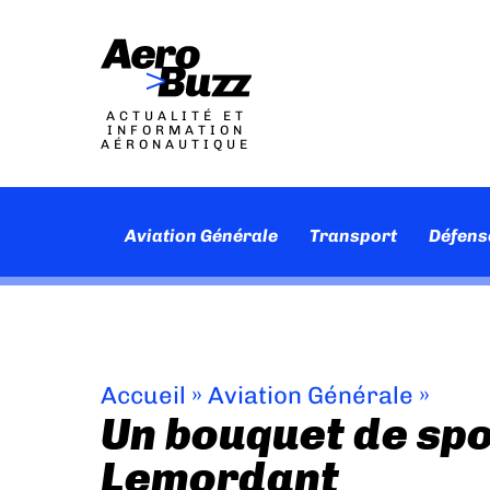
ACTUALITÉ ET
INFORMATION
AÉRONAUTIQUE
Aviation Générale
Transport
Défens
Accueil
»
Aviation Générale
»
Un bouquet de sp
Lemordant