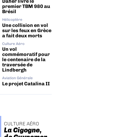
Daher livre le
premier TBM 980 au
Brésil
Hélicoptère
Une collision en vol
sur les feux en Grèce
a fait deux morts
Culture Aéro
Un vol
commémoratif pour
le centenaire de la
traversée de
Lindbergh
Aviation Générale
Le projet Catalina II
CULTURE AÉRO
La Cigogne,