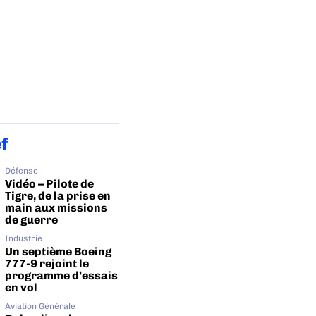
ef
Défense
Vidéo – Pilote de
Tigre, de la prise en
main aux missions
de guerre
Industrie
Un septième Boeing
777-9 rejoint le
programme d’essais
en vol
Aviation Générale