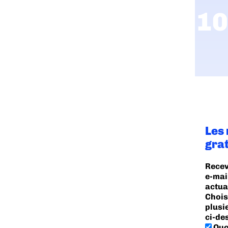
Les
gra
Recev
e-mai
actua
Chois
plusi
ci-de
Quo