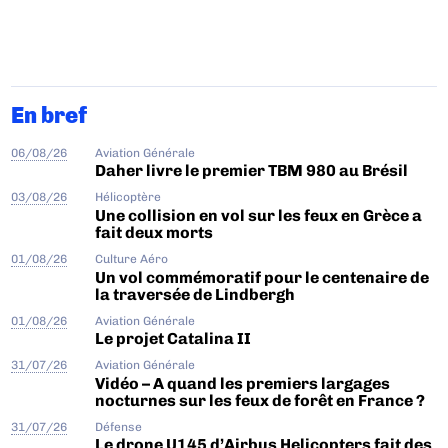
En bref
06/08/26
Aviation Générale
Daher livre le premier TBM 980 au Brésil
03/08/26
Hélicoptère
Une collision en vol sur les feux en Grèce a
fait deux morts
01/08/26
Culture Aéro
Un vol commémoratif pour le centenaire de
la traversée de Lindbergh
01/08/26
Aviation Générale
Le projet Catalina II
31/07/26
Aviation Générale
Vidéo – A quand les premiers largages
nocturnes sur les feux de forêt en France ?
31/07/26
Défense
Le drone U145 d’Airbus Helicopters fait des