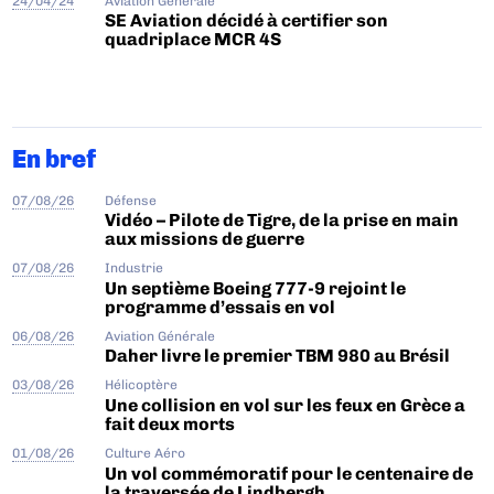
24/04/24
Aviation Générale
SE Aviation décidé à certifier son
quadriplace MCR 4S
En bref
07/08/26
Défense
Vidéo – Pilote de Tigre, de la prise en main
aux missions de guerre
07/08/26
Industrie
Un septième Boeing 777-9 rejoint le
programme d’essais en vol
06/08/26
Aviation Générale
Daher livre le premier TBM 980 au Brésil
03/08/26
Hélicoptère
Une collision en vol sur les feux en Grèce a
fait deux morts
01/08/26
Culture Aéro
Un vol commémoratif pour le centenaire de
la traversée de Lindbergh