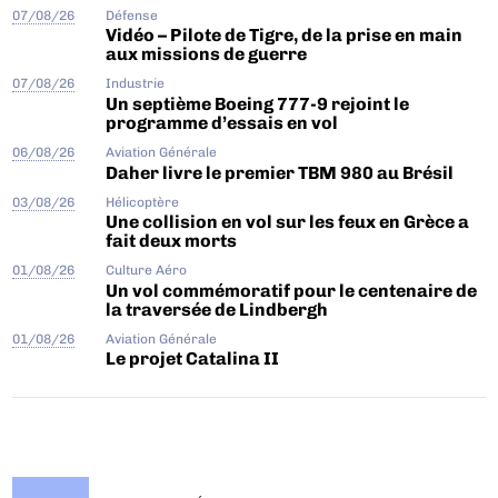
07/08/26
Défense
Vidéo – Pilote de Tigre, de la prise en main
aux missions de guerre
07/08/26
Industrie
Un septième Boeing 777-9 rejoint le
programme d’essais en vol
06/08/26
Aviation Générale
Daher livre le premier TBM 980 au Brésil
03/08/26
Hélicoptère
Une collision en vol sur les feux en Grèce a
fait deux morts
01/08/26
Culture Aéro
Un vol commémoratif pour le centenaire de
la traversée de Lindbergh
01/08/26
Aviation Générale
Le projet Catalina II