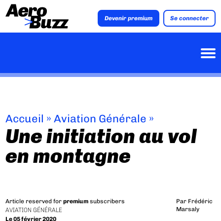
Devenir premium
Se connecter
Accueil
»
Aviation Générale
»
Une initiation au vol
en montagne
Article reserved for
premium
subscribers
Par
Frédéric
Marsaly
AVIATION GÉNÉRALE
Le 05 février 2020