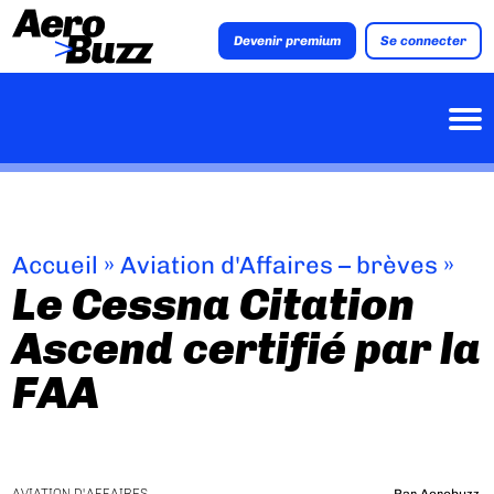
Devenir premium
Se connecter
Accueil
»
Aviation d'Affaires – brèves
»
Le Cessna Citation
Ascend certifié par la
FAA