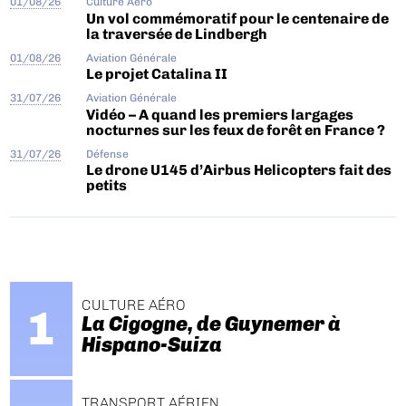
01/08/26
Culture Aéro
Un vol commémoratif pour le centenaire de
la traversée de Lindbergh
01/08/26
Aviation Générale
Le projet Catalina II
31/07/26
Aviation Générale
Vidéo – A quand les premiers largages
nocturnes sur les feux de forêt en France ?
31/07/26
Défense
Le drone U145 d’Airbus Helicopters fait des
petits
CULTURE AÉRO
La Cigogne, de Guynemer à
Hispano-Suiza
TRANSPORT AÉRIEN