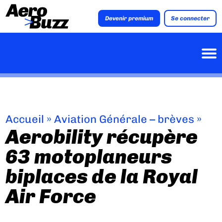
Devenir premium
Se connecter
Accueil
»
Aviation Générale – brèves
»
Aerobility récupère
63 motoplaneurs
biplaces de la Royal
Air Force