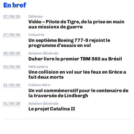
En bref
07/08/26
Défense
Vidéo – Pilote de Tigre, de la prise en main
aux missions de guerre
07/08/26
Industrie
Un septième Boeing 777-9 rejoint le
programme d’essais en vol
06/08/26
Aviation Générale
Daher livre le premier TBM 980 au Brésil
03/08/26
Hélicoptère
Une collision en vol sur les feux en Grèce a
fait deux morts
01/08/26
Culture Aéro
Un vol commémoratif pour le centenaire de
la traversée de Lindbergh
01/08/26
Aviation Générale
Le projet Catalina II