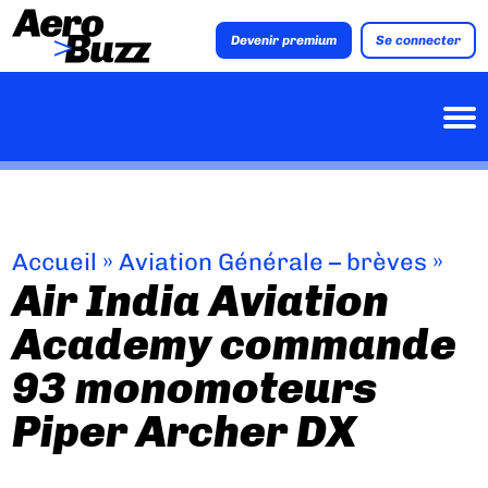
Devenir premium
Se connecter
Accueil
»
Aviation Générale – brèves
»
Air India Aviation
Academy commande
93 monomoteurs
Piper Archer DX