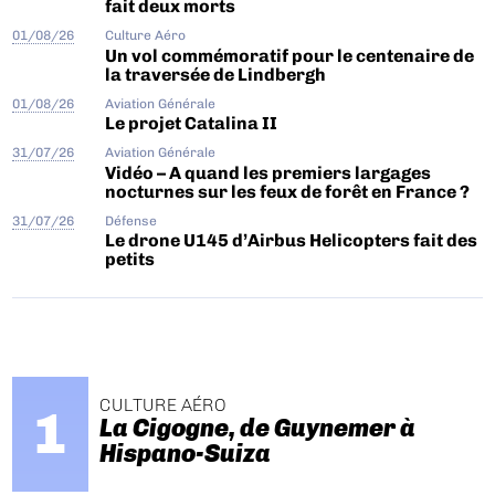
fait deux morts
01/08/26
Culture Aéro
Un vol commémoratif pour le centenaire de
la traversée de Lindbergh
01/08/26
Aviation Générale
Le projet Catalina II
31/07/26
Aviation Générale
Vidéo – A quand les premiers largages
nocturnes sur les feux de forêt en France ?
31/07/26
Défense
Le drone U145 d’Airbus Helicopters fait des
petits
CULTURE AÉRO
La Cigogne, de Guynemer à
Hispano-Suiza