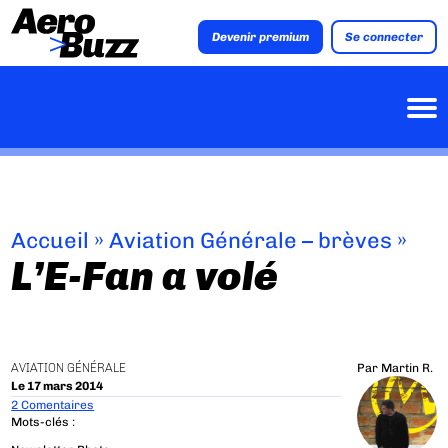
Devenir premium
Se connecter
Accueil
»
Aviation Générale – brèves
»
L’E-Fan a volé
AVIATION GÉNÉRALE
Par
Martin R.
Le 17 mars 2014
2 Comentaires
Mots-clés :