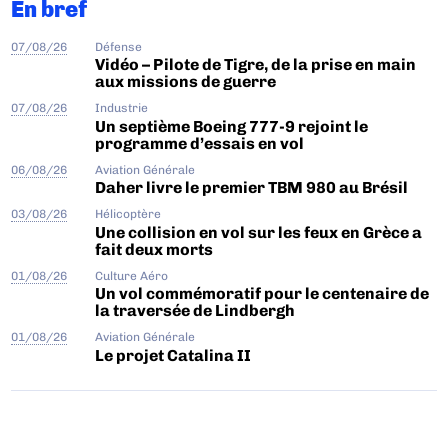
En bref
07/08/26
Défense
Vidéo – Pilote de Tigre, de la prise en main
aux missions de guerre
07/08/26
Industrie
Un septième Boeing 777-9 rejoint le
programme d’essais en vol
06/08/26
Aviation Générale
Daher livre le premier TBM 980 au Brésil
03/08/26
Hélicoptère
Une collision en vol sur les feux en Grèce a
fait deux morts
01/08/26
Culture Aéro
Un vol commémoratif pour le centenaire de
la traversée de Lindbergh
01/08/26
Aviation Générale
Le projet Catalina II