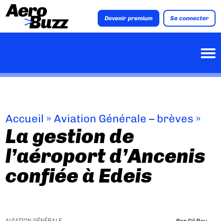
Devenir premium
Se connecter
Accueil
»
Aviation Générale – brèves
»
La gestion de
l’aéroport d’Ancenis
confiée à Edeis