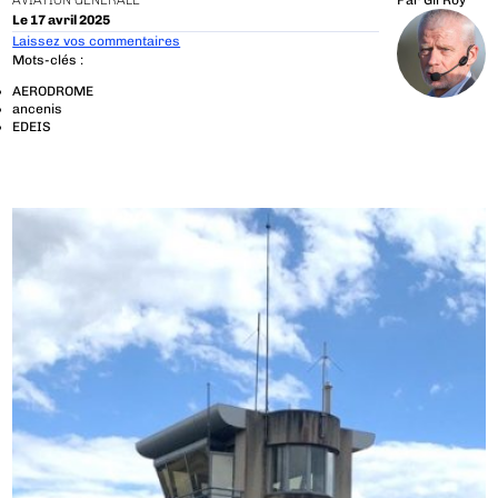
AVIATION GÉNÉRALE
Par
Gil Roy
Le 17 avril 2025
Laissez vos commentaires
Mots-clés :
AERODROME
ancenis
EDEIS