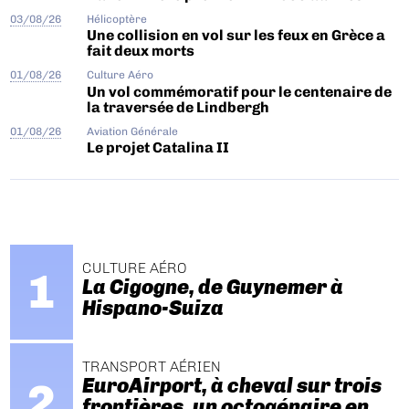
03/08/26
Hélicoptère
Une collision en vol sur les feux en Grèce a
fait deux morts
01/08/26
Culture Aéro
Un vol commémoratif pour le centenaire de
la traversée de Lindbergh
01/08/26
Aviation Générale
Le projet Catalina II
CULTURE AÉRO
La Cigogne, de Guynemer à
Hispano-Suiza
TRANSPORT AÉRIEN
EuroAirport, à cheval sur trois
frontières, un octogénaire en