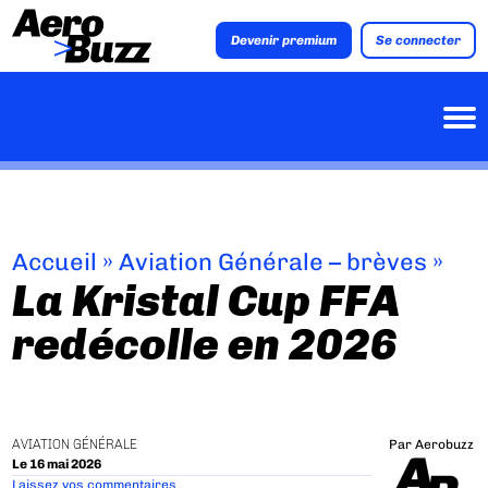
Devenir premium
Se connecter
Accueil
»
Aviation Générale – brèves
»
La Kristal Cup FFA
redécolle en 2026
AVIATION GÉNÉRALE
Par
Aerobuzz
Le 16 mai 2026
Laissez vos commentaires