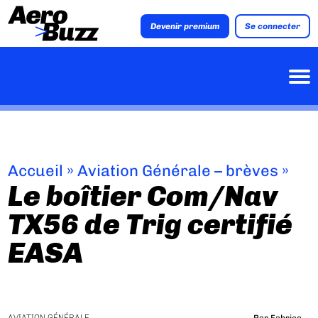
Devenir premium
Se connecter
Accueil
»
Aviation Générale – brèves
»
Le boîtier Com/Nav
TX56 de Trig certifié
EASA