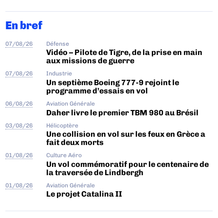
En bref
07/08/26
Défense
Vidéo – Pilote de Tigre, de la prise en main
aux missions de guerre
07/08/26
Industrie
Un septième Boeing 777-9 rejoint le
programme d’essais en vol
06/08/26
Aviation Générale
Daher livre le premier TBM 980 au Brésil
03/08/26
Hélicoptère
Une collision en vol sur les feux en Grèce a
fait deux morts
01/08/26
Culture Aéro
Un vol commémoratif pour le centenaire de
la traversée de Lindbergh
01/08/26
Aviation Générale
Le projet Catalina II