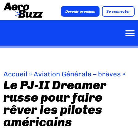
Devenir premium
Se connecter
Accueil
»
Aviation Générale – brèves
»
Le PJ-II Dreamer
russe pour faire
rêver les pilotes
américains