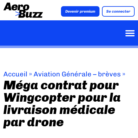
Devenir premium
Se connecter
Accueil
»
Aviation Générale – brèves
»
Méga contrat pour
Wingcopter pour la
livraison médicale
par drone