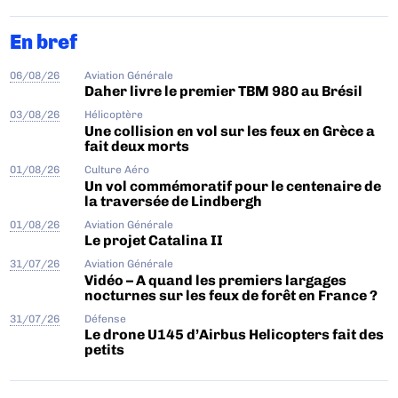
En bref
06/08/26
Aviation Générale
Daher livre le premier TBM 980 au Brésil
03/08/26
Hélicoptère
Une collision en vol sur les feux en Grèce a
fait deux morts
01/08/26
Culture Aéro
Un vol commémoratif pour le centenaire de
la traversée de Lindbergh
01/08/26
Aviation Générale
Le projet Catalina II
31/07/26
Aviation Générale
Vidéo – A quand les premiers largages
nocturnes sur les feux de forêt en France ?
31/07/26
Défense
Le drone U145 d’Airbus Helicopters fait des
petits