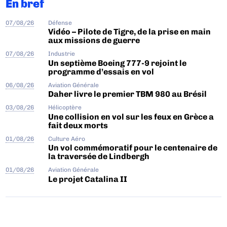
En bref
07/08/26
Défense
Vidéo – Pilote de Tigre, de la prise en main
aux missions de guerre
07/08/26
Industrie
Un septième Boeing 777-9 rejoint le
programme d’essais en vol
06/08/26
Aviation Générale
Daher livre le premier TBM 980 au Brésil
03/08/26
Hélicoptère
Une collision en vol sur les feux en Grèce a
fait deux morts
01/08/26
Culture Aéro
Un vol commémoratif pour le centenaire de
la traversée de Lindbergh
01/08/26
Aviation Générale
Le projet Catalina II