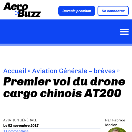
Devenir premium
Se connecter
Accueil
»
Aviation Générale – brèves
»
Premier vol du drone
cargo chinois AT200
AVIATION GÉNÉRALE
Par
Fabrice
Morlon
Le 02 novembre 2017
1 Commentaire