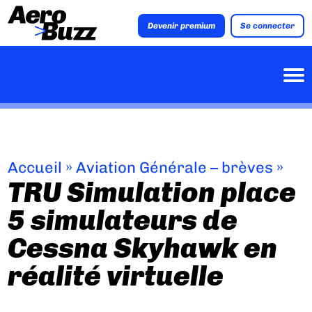
Devenir premium
Se connecter
Accueil
»
Aviation Générale – brèves
»
TRU Simulation place
5 simulateurs de
Cessna Skyhawk en
réalité virtuelle