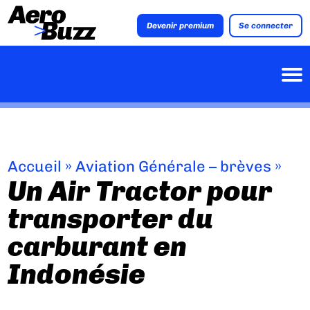
Devenir premium
Se connecter
Accueil
»
Aviation Générale – brèves
»
Un Air Tractor pour
transporter du
carburant en
Indonésie